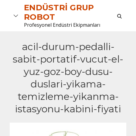
Skip
ENDÜSTRI GRUP
to
search
ROBOT
content
Profesyonel Endüstri Ekipmanları
acil-durum-pedalli-
sabit-portatif-vucut-el-
yuz-goz-boy-dusu-
duslari-yikama-
temizleme-yikanma-
istasyonu-kabini-fiyati