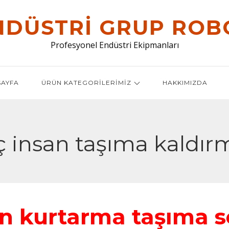
NDÜSTRI GRUP ROB
Profesyonel Endüstri Ekipmanları
AYFA
ÜRÜN KATEGORILERIMIZ
HAKKIMIZDA
ç insan taşıma kaldır
an kurtarma taşıma s