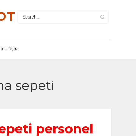
OT
Search
for:
İLETIŞIM
ma sepeti
epeti personel