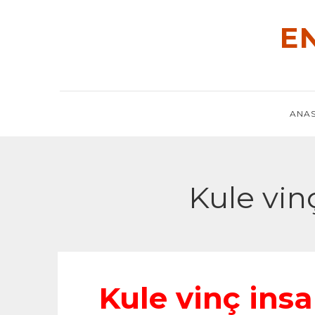
Skip
to
E
content
ANAS
Kule vin
Kule vinç ins