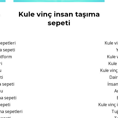
a
Kule vinç insan taşıma
sepeti
sepetleri
Kule v
a sepeti
atform
Kule 
ri
Kule 
u
Kule vin
ti
Dair
 sepeti
İnsan
mu
A
a sepeti
sepeti
Kule vinç 
ma sepetleri
Tuğ