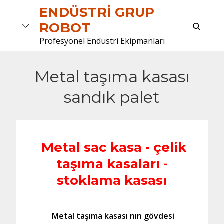
Skip
ENDÜSTRI GRUP
to
search
ROBOT
content
Profesyonel Endüstri Ekipmanları
Metal taşıma kasası
sandık palet
Metal sac kasa - çelik
taşıma kasaları -
stoklama kasası
Metal taşıma kasası nın gövdesi