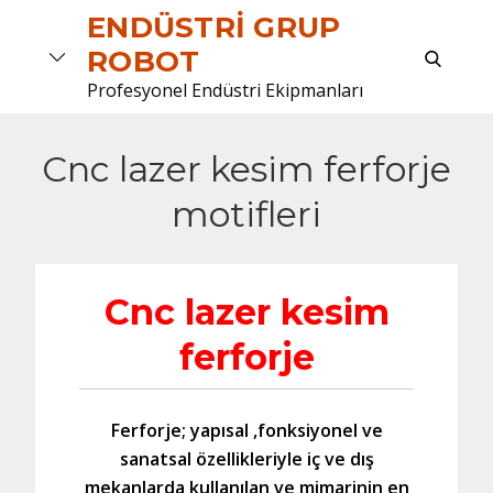
Skip
ENDÜSTRI GRUP
to
search
ROBOT
content
Profesyonel Endüstri Ekipmanları
Cnc lazer kesim ferforje
motifleri
Cnc lazer kesim
ferforje
Ferforje; yapısal ,fonksiyonel ve
sanatsal özellikleriyle iç ve dış
mekanlarda kullanılan ve mimarinin en