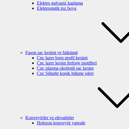
Elektro galvaniz kaplama
Elektrostatik toz boya
Fason saç kesimi ve bükümü
Cnc lazer boru profil kesimi
Cnc lazer kesim ferforje motifleri
Cnc plazma oksijenli sac kesim
Cnc Silindir konik bükme işleri
Konveyörler ve elevatörler
Helezon konveyör yaprağı