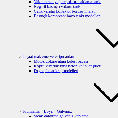
Yakıt mazot yağ depolama saklama tankı
Negatif basınçlı vakum tankı
Çelik yangın kollektör borusu imalatı
Basınçlı kompresör hava tankı modelleri
İnşaat malzeme ve ekipmanları
Moloz dökme atma kulesi bacası
Köprü viyadük bina beton kalıbı çeşitleri
Dış cephe ankraj modelleri
Kumlama – Boya – Galvaniz
Sıcak daldırma galvaniz kaplama