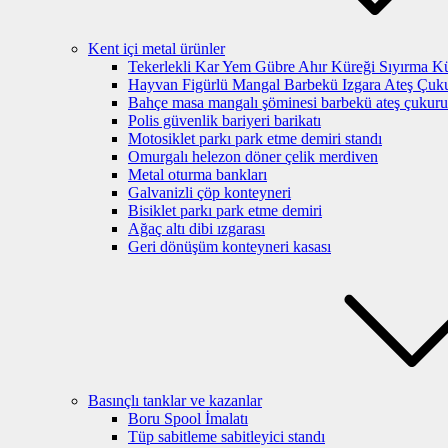
Kent içi metal ürünler
Tekerlekli Kar Yem Gübre Ahır Küreği Sıyırma K
Hayvan Figürlü Mangal Barbekü Izgara Ateş Çuku
Bahçe masa mangalı şöminesi barbekü ateş çukuru
Polis güvenlik bariyeri barikatı
Motosiklet parkı park etme demiri standı
Omurgalı helezon döner çelik merdiven
Metal oturma bankları
Galvanizli çöp konteyneri
Bisiklet parkı park etme demiri
Ağaç altı dibi ızgarası
Geri dönüşüm konteyneri kasası
Basınçlı tanklar ve kazanlar
Boru Spool İmalatı
Tüp sabitleme sabitleyici standı