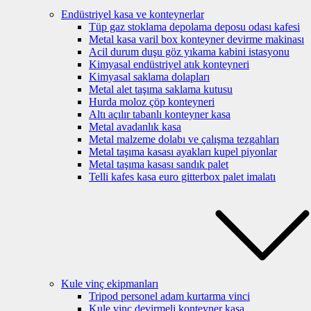
Endüstriyel kasa ve konteynerlar
Tüp gaz stoklama depolama deposu odası kafesi
Metal kasa varil box konteyner devirme makinası
Acil durum duşu göz yıkama kabini istasyonu
Kimyasal endüstriyel atık konteyneri
Kimyasal saklama dolapları
Metal alet taşıma saklama kutusu
Hurda moloz çöp konteyneri
Altı açılır tabanlı konteyner kasa
Metal avadanlık kasa
Metal malzeme dolabı ve çalışma tezgahları
Metal taşıma kasası ayakları kupel piyonlar
Metal taşıma kasası sandık palet
Telli kafes kasa euro gitterbox palet imalatı
Kule vinç ekipmanları
Tripod personel adam kurtarma vinci
Kule vinç devirmeli konteyner kasa