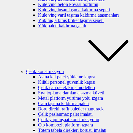
Kule vinç beton kovası hortumu
Kule vinç insan taşıma kaldırma sepeti
Kule vinç varil taşıma kaldırma atasmanları
Yük tuğla bims briket taşıma sepeti
Yük paleti kaldırma çatalı
Çelik konstruksiyon
Asma kat palet yükleme kapısı
Kilitli personel güvenlik kapısı
Çelik çatı petek kiriş modelleri
Sıvı toplama damlama sızma küveti
Metal platform yürüme yolu ızgara
Cam taşıma kaldırma paleti
Boru direkli raflı paletler manurack
Çelik paslanmaz palet imalatı
Çelik yapı inşaat konstruksiyonu
Ctp kompozit platform ızgara
Totem tabela direkleri borusu imalatı