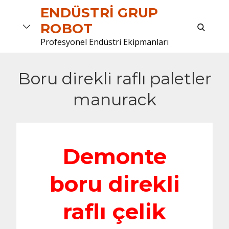
Skip
ENDÜSTRI GRUP
to
search
ROBOT
content
Profesyonel Endüstri Ekipmanları
Boru direkli raflı paletler
manurack
Demonte
boru direkli
raflı çelik