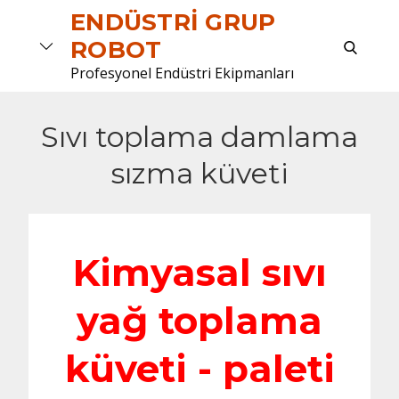
Skip
ENDÜSTRI GRUP
to
search
ROBOT
content
Profesyonel Endüstri Ekipmanları
Sıvı toplama damlama
sızma küveti
Kimyasal sıvı
yağ toplama
küveti - paleti