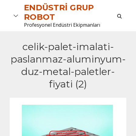
Skip
ENDÜSTRI GRUP
to
search
ROBOT
content
Profesyonel Endüstri Ekipmanları
celik-palet-imalati-
paslanmaz-aluminyum-
duz-metal-paletler-
fiyati (2)