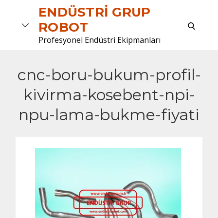
Skip
ENDÜSTRI GRUP
to
search
ROBOT
content
Profesyonel Endüstri Ekipmanları
cnc-boru-bukum-profil-
kivirma-kosebent-npi-
npu-lama-bukme-fiyati