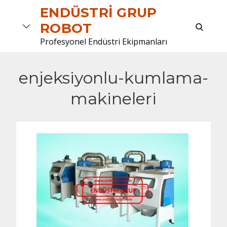
Skip
ENDÜSTRI GRUP
to
search
ROBOT
content
Profesyonel Endüstri Ekipmanları
enjeksiyonlu-kumlama-
makineleri