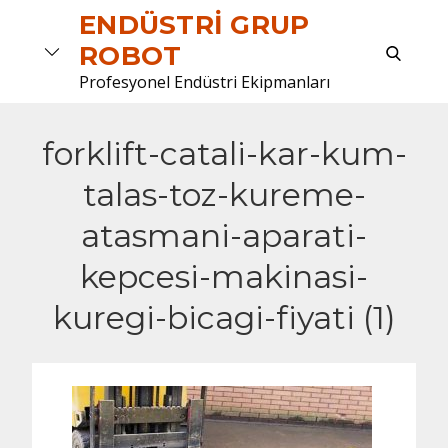
Skip
ENDÜSTRI GRUP
to
search
ROBOT
content
Profesyonel Endüstri Ekipmanları
forklift-catali-kar-kum-
talas-toz-kureme-
atasmani-aparati-
kepcesi-makinasi-
kuregi-bicagi-fiyati (1)