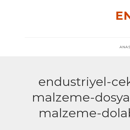
Skip
to
E
content
ANAS
endustriyel-cek
malzeme-dosya-k
malzeme-dolabi