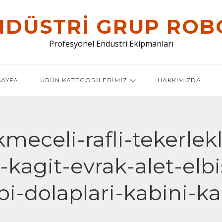
NDÜSTRI GRUP ROB
Profesyonel Endüstri Ekipmanları
AYFA
ÜRÜN KATEGORILERIMIZ
HAKKIMIZDA
meceli-rafli-tekerlek
agit-evrak-alet-elb
-dolaplari-kabini-kab