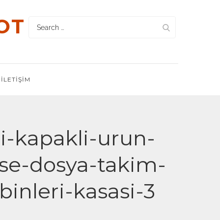
OT
Search
for:
İLETIŞIM
li-kapakli-urun-
ise-dosya-takim-
inleri-kasasi-3